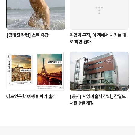
[김태진 칼럼] 스펙 유감
취업과 구직, 이 책에서 시키는 대
로 하면 된다
아트인문학 여행 X 파리 출간
[공지] 서양미술사 강의_ 강일도
서관 9월 개강
의안내