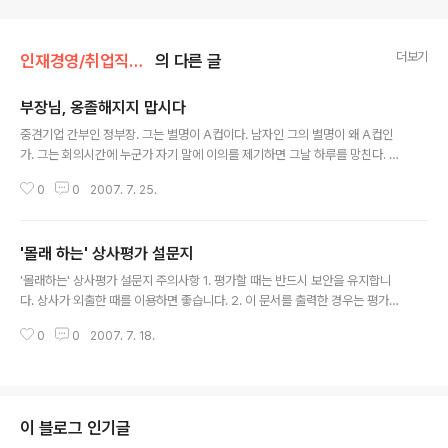
더보기
인재경영/취업직장커리어
의 다른 글
부장님, 옹졸해지지 맙시다
글 내용
중견기업 간부인 정부장. 그는 별명이 A컵이다. 남자인 그의 별명이 왜 A컵인
가. 그는 회의시간에 누군가 자기 말에 이의를 제기하면 그날 하루를 망친다. 반
박은 곧 인격모독이라고 생각하기 때문이다. 상대가 제기한 의견의 내용이 옳고
0
0
2007. 7. 25.
그름을 떠나 일단 그가 자신의 의견에 동의하지 않는다는데 화가 치미는 것이
다. 그러면서도 부하들의 의견에 대해서는 일일이 조목조목 반박하는 것을 즐긴
다. 그래야 자신의 권위가 산다고 느끼기 때문이다. "아냐, 아냐. 그래서 목표 근
'몰래 하는' 상사평가 설문지
처에나 가겠나? 이건 고객만족 문제가 아니라 예산의 문제란 말이야." 그러다 보
글 내용
니 회의시간에 의견을 내는 사람은 오직 정부장 뿐이다. 무엇이 잘못인지 모른
'몰래하는' 상사평가 설문지 주의사항 1. 평가할 때는 반드시 보안을 유지합니
채 의욕없고 무기력한 부하들만 보면 한숨 나오는 정부장. 요즘은 공부하라는
다. 상사가 외출한 때를 이용하면 좋습니다. 2. 이 문서를 출력한 경우는 평가후
잔소리를 시작했다...
반드시 문서파쇄기에서 처리합니다. 평가하는 중에도 가급적 암산하시길 권해
0
0
2007. 7. 18.
드립니다. 3. 이 문서를 사내 게시판에 올릴 수 있으나 권장하지는 않습니다. 굳
이 해야 할 경우는 반드시 익명으로 하고, 익명이 불가능한 경우는 미워하는 동
료 아이디를 활용합니다. 평가방법 아래 9개 항목으로 상사를 평가합니다. 최종
집계된 상사의 점수를 토대로 향후 어떻게 처신해야 하는지 노선을 정할 수 있
습니다. 각각의 항목에 다음과 같이 점수를 매긴 후, 모두 더합니다. 심하다(3
이 블로그 인기글
점), 보통이다(2점), 비교적 없다. 본받을 만 하다(1점) 1. 봉사와 헌신의 결여 : ..